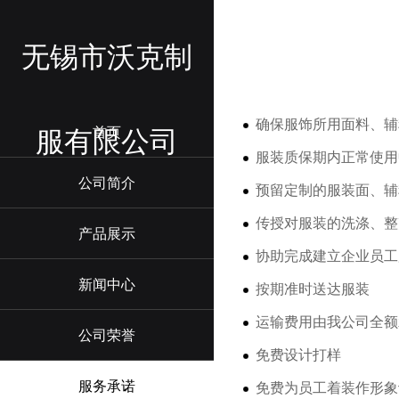
无锡市沃克制
确保服饰所用面料、辅
服有限公司
首页
服装质保期内正常使用
公司简介
预留定制的服装面、辅
传授对服装的洗涤、整
产品展示
协助完成建立企业员工
新闻中心
按期准时送达服装
运输费用由我公司全额
公司荣誉
免费设计打样
服务承诺
免费为员工着装作形象